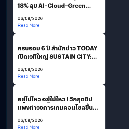
18% ลุย AI–Cloud–Green
Energy สร้างฐาน Recurring
06/08/2026
Revenue เร่งเครื่อง New
Read More
Growth Engine พร้อมจ่าย
ปันผล 0.10 บาท/หุ้น
ครบรอบ 6 ปี สำนักข่าว TODAY
เปิดเวทีใหญ่ SUSTAIN CITY:
THE GREEN TRANSITION ถก
06/08/2026
แนวทางปรับตัวสู่เศรษฐกิจสี
Read More
เขียวอย่างยั่งยืน
อยู่ไม่ไหว อยู่ไม่ไหว ! วิกฤตชิป
แพงทำวงการเกมคอนโซลขึ้น
ราคายับ แบบนี้เกมเมอร์อยู่ยังไง
06/08/2026
?
Read More