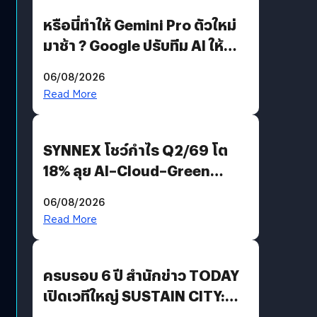
หรือนี่ทำให้ Gemini Pro ตัวใหม่
มาช้า ? Google ปรับทีม AI ให้
Demis Hassabis ลุยพัฒนา
06/08/2026
AGI
Read More
SYNNEX โชว์กำไร Q2/69 โต
18% ลุย AI–Cloud–Green
Energy สร้างฐาน Recurring
06/08/2026
Revenue เร่งเครื่อง New
Read More
Growth Engine พร้อมจ่าย
ปันผล 0.10 บาท/หุ้น
ครบรอบ 6 ปี สำนักข่าว TODAY
เปิดเวทีใหญ่ SUSTAIN CITY:
THE GREEN TRANSITION ถก