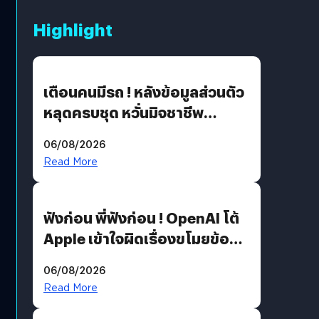
Highlight
เตือนคนมีรถ ! หลังข้อมูลส่วนตัว
หลุดครบชุด หวั่นมิจชาชีพ
สวมรอย ล่าสุดพบแล้วเกิดจาก
06/08/2026
รหัสผ่านหลุด ไม่ใช่แฮ็กเกอร์
Read More
ฟังก่อน พี่ฟังก่อน ! OpenAI โต้
Apple เข้าใจผิดเรื่องขโมยข้อมูล
อีกฝั่งไม่ตอบโต้ แต่ฟ้องต่อ
06/08/2026
Read More