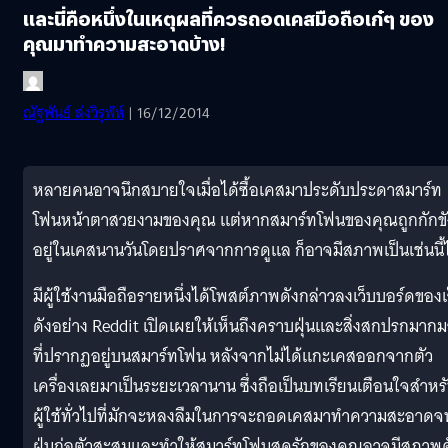
และนี่คือหนึ่งในเหตุผลที่ควรถอดเคสมือถือเก๋ๆ ของ
คุณมาทำความสะอาดบ้าง!
ณัฐพันธ์ ส่งวิรุฬห์
| 16/12/2014
หลายคนอาจนึกสบายใจเมื่อได้ซื้อเคสมาประดับประดาสมาร์ท
โฟนหน้าตาสวยงามของคุณ แต่หากสมาร์ทโฟนของคุณถูกกักขั
อยู่ในเคสนานวันโดยปราศจากการดูแล ก็อาจมีสภาพเป็นเช่นนี้ไ
มีผู้ใช้งานมือถือรายหนึ่งได้โพสต์ภาพดังกล่าวลงเว็บบอร์ดของเ
ดังอย่าง Reddit เปิดเผยให้เห็นถึงคราบฝุ่นและสิ่งสกปรกมาก
ที่ปรากฏอยู่บนสมาร์ทโฟน หลังจากไม่ได้แกะเคสออกจากตัว
เครื่องเลยมาเป็นระยะเวลานาน ซึ่งถือเป็นบทเรียนเตือนใจสำหร
ผู้ใช้ทั่วไปที่มักจะหลงลืมในการจะถอดเคสมาทำความสะอาดจ
ฝุ่นก่อตัวสะสมและทำให้สมาร์ทโฟนสุดรักของคุณอาจมีสภาพด