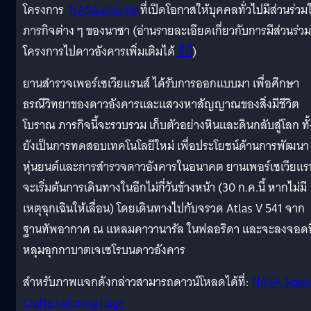
โครงการ
NASA@Home
ที่เปิดโอกาสให้บุคคลทั่วไปมีส่วนร่วม
ภารกิจต่าง ๆ ของนาซา (อ่านรายละเอียดเกี่ยวกับการมีส่วนร่ว
โครงการไปดาวอังคารเพิ่มเติมได้
ที่นี่
)
ยานสำรวจเพอร์เซเวียแรนส์ ได้รับการออกแบบมา เพื่อศึกษา
ธรณีวิทยาของดาวอังคารและแสวงหาสัญญาณของสิ่งมีชีวิต
โบราณ ภารกิจนี้จะรวบรวม เก็บตัวอย่างหินและดินกลับสู่โลก ทั้
ยังเป็นการทดสอบเทคโนโลยีใหม่ เพื่อประโยชน์ด้านการพัฒนา
หุ่นยนต์และการสำรวจดาวอังคารในอนาคต ยานเพอร์เซเวียแร
จะเริ่มต้นการเดินทางในอีกไม่กี่วันข้างหน้า (30 ก.ค.นี้ หากไม่มี
เหตุฉุกเฉินให้เลื่อน) โดยเดินทางไปกับจรวด Atlas V 541 จาก
ฐานทัพอากาศ ณ แหลมคาวานารัล ในฟลอริดา และจะลงจอดที
หลุมอุกกาบาตเจเซโรบนดาวอังคาร
สำหรับภาพแจกดังกล่าวสามารถดาวน์โหลดได้ที่:
NASA Spac
Crafts coloring page