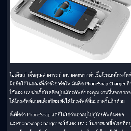
ไอเดียเก๋ เมื่อคุณสามารถทำความสะอาดฆ่าเชื้อโรคบนโทรศัพท
มือถือได้ในขณะที่กำลังชาร์จไฟ มันคือ
PhoneSoap Charger
ที
ใช้แสง UV ฆ่าเชื้อโรคที่อยู่บนโทรศัพท์ของคุณ งานนี้นอกจาก
ได้โทรศัพท์แบตเต็มเปี่ยม ยังได้โทรศัพท์ที่สะอาดขึ้นอีกด้วย
ตั้งชื่อว่า PhoneSoap แต่ก็ไม่ใช่ว่าเอาสบู่ไปถูโทรศัพท์หรอก
นะ PhoneSoap Charger จะใช้แสง UV-C ในการฆ่าเชื้อโรคที่อยู