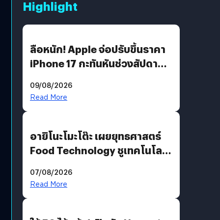
Highlight
ลือหนัก! Apple จ่อปรับขึ้นราคา
iPhone 17 กะทันหันช่วงสัปดาห์ที่
10 สิงหาคมนี้
09/08/2026
Read More
อายิโนะโมะโต๊ะ เผยยุทธศาสตร์
Food Technology ชูเทคโนโลยี
“AminoScience” เจาะอินไซต์ผู้
07/08/2026
บริโภคและ B2B
Read More