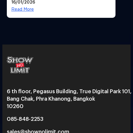
16/01/2026
ได้ 53,000 ล้านบาท
Read More
6 th floor, Pegasus Building, True Digital Park 101,
Bang Chak, Phra Khanong, Bangkok
10260
085-848-2253
sales@shownolimit.com