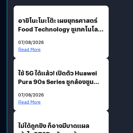
อายิโนะโมะโต๊ะ เผยยุทธศาสตร์
Food Technology ชูเทคโนโลยี
“AminoScience” เจาะอินไซต์ผู้
07/08/2026
บริโภคและ B2B
Read More
ใช้ 5G ได้แล้ว! เปิดตัว Huawei
Pura 90s Series ชูกล้องซูม
200 MP ในรุ่นท็อป
07/08/2026
Read More
ไม่ได้ถูกยิง ก็อาจมีบาดแผล