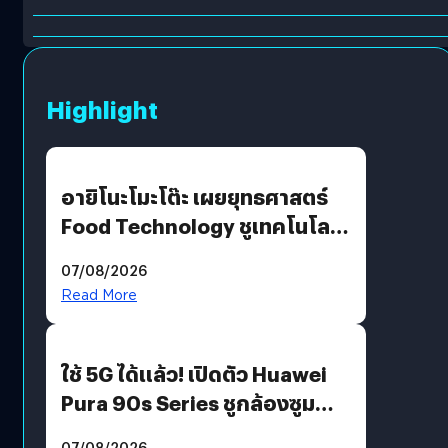
Highlight
อายิโนะโมะโต๊ะ เผยยุทธศาสตร์
Food Technology ชูเทคโนโลยี
“AminoScience” เจาะอินไซต์ผู้
07/08/2026
บริโภคและ B2B
Read More
ใช้ 5G ได้แล้ว! เปิดตัว Huawei
Pura 90s Series ชูกล้องซูม
200 MP ในรุ่นท็อป
07/08/2026