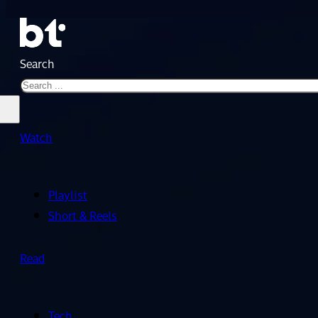
Search
Watch
Playlist
Short & Reels
Read
Tech