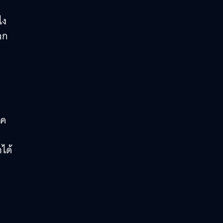
ไง
อก
ิค
ได้