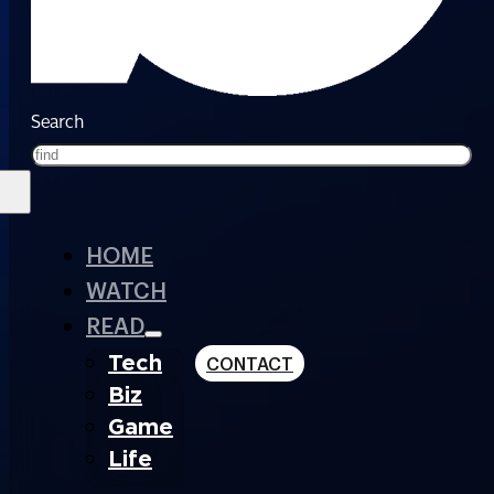
Search
HOME
WATCH
READ
Tech
CONTACT
Biz
Game
Life