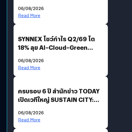
Demis Hassabis ลุยพัฒนา
06/08/2026
AGI
Read More
SYNNEX โชว์กำไร Q2/69 โต
18% ลุย AI–Cloud–Green
Energy สร้างฐาน Recurring
06/08/2026
Revenue เร่งเครื่อง New
Read More
Growth Engine พร้อมจ่าย
ปันผล 0.10 บาท/หุ้น
ครบรอบ 6 ปี สำนักข่าว TODAY
เปิดเวทีใหญ่ SUSTAIN CITY:
THE GREEN TRANSITION ถก
06/08/2026
แนวทางปรับตัวสู่เศรษฐกิจสี
Read More
เขียวอย่างยั่งยืน