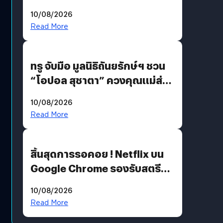
ยุติฝันสัปดาห์ที่ 9 ท่ามกลางความ
10/08/2026
รักแน่นฮอลล์
Read More
ทรู จับมือ มูลนิธิถันยรักษ์ฯ ชวน
“โอปอล สุชาตา” ควงคุณแม่ส่ง
ต่อแคมเปญ “เต้าต้องตรวจ”
10/08/2026
เติมเต็มความหมายวันแม่ปีนี้
Read More
สิ้นสุดการรอคอย ! Netflix บน
Google Chrome รองรับสตรีม
คมชัดระดับ 4K แต่ต้องผ่าน
10/08/2026
เงื่อนไขที่กำหนด
Read More