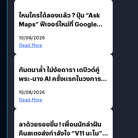
ไหนใครได้ลองแล้ว ? ปุ่ม “Ask
Maps” ฟีเจอร์ใหม่ที่ Google
Maps ใส่ Gemini AI แชตบอตที่
10/08/2026
คุยกับแผนที่ได้แล้ว
Read More
กันตนาล้ำ ไม่ง้อดารา เดบิวต์คู่
พระ-นาง AI ครั้งแรกในวงการ
บันเทิงไทย !
10/08/2026
Read More
ลาด้วยรอยยิ้ม ! เพื่อนนักล่าฝัน
คืนสเตจส่งกำลังใจ “V11 นะโม”