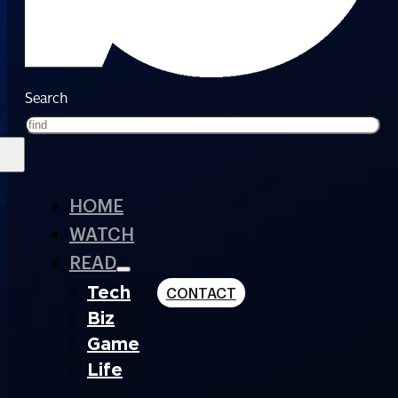
Search
HOME
WATCH
READ
Tech
CONTACT
Biz
Game
Life