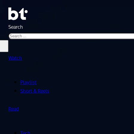
Search
Watch
Playlist
Short & Reels
Read
Tech