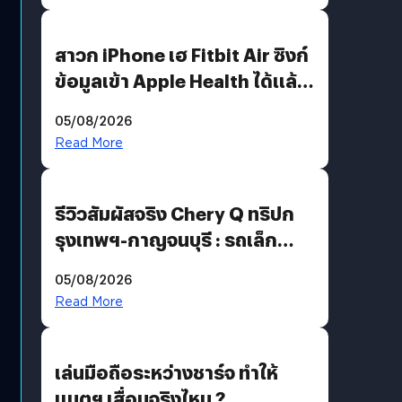
สาวก iPhone เฮ Fitbit Air ซิงก์
ข้อมูลเข้า Apple Health ได้แล้ว
แต่ HRV ยังไม่มา
05/08/2026
Read More
รีวิวสัมผัสจริง Chery Q ทริปก
รุงเทพฯ-กาญจนบุรี : รถเล็ก
ฟีเจอร์แน่น ช่วงล่างเฟิร์ม
05/08/2026
ฟังก์ชันเกินตัว
Read More
เล่นมือถือระหว่างชาร์จ ทำให้
แบตฯ เสื่อมจริงไหม ?