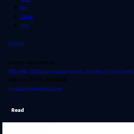
Biz
Game
Life
Contact
ฝ่ายขาย และการตลาด
085-848-2253
sales@shownolimit.com
http://m.me/beart
สมัครงาน/ฝึกงาน ติดต่อได้ที่
hr-ga@shownolimit.com
Read