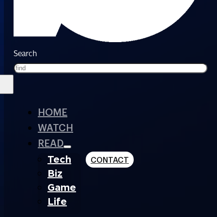
Search
HOME
WATCH
READ
Tech
CONTACT
Biz
Game
Life