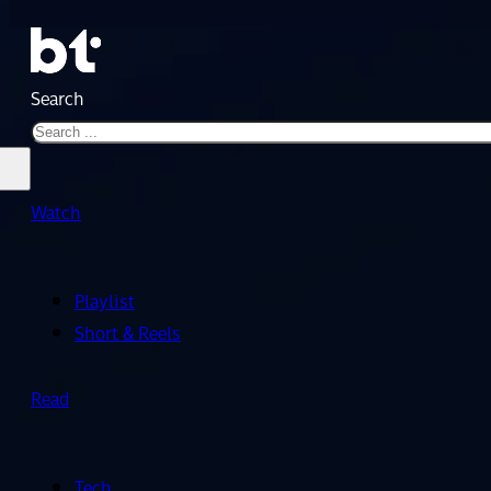
Search
Watch
Playlist
Short & Reels
Read
Tech