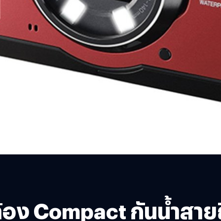
้อง Compact กันน้ำสายถึก