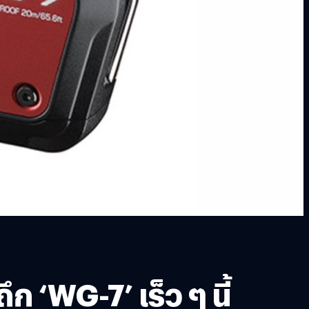
 ‘WG-7’ เร็ว ๆ นี้