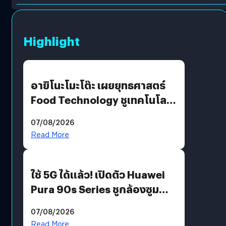
Highlight
อายิโนะโมะโต๊ะ เผยยุทธศาสตร์
Food Technology ชูเทคโนโลยี
“AminoScience” เจาะอินไซต์ผู้
07/08/2026
บริโภคและ B2B
Read More
ใช้ 5G ได้แล้ว! เปิดตัว Huawei
Pura 90s Series ชูกล้องซูม
200 MP ในรุ่นท็อป
07/08/2026
Read More