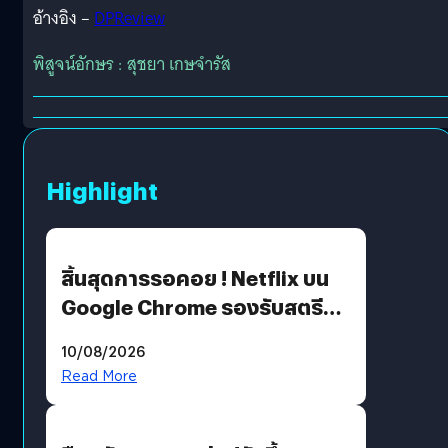
อ้างอิง –
DPReview
พิสูจน์อักษร : สุชยา เกษจำรัส
Highlight
สิ้นสุดการรอคอย ! Netflix บน
Google Chrome รองรับสตรีม
คมชัดระดับ 4K แต่ต้องผ่าน
10/08/2026
เงื่อนไขที่กำหนด
Read More