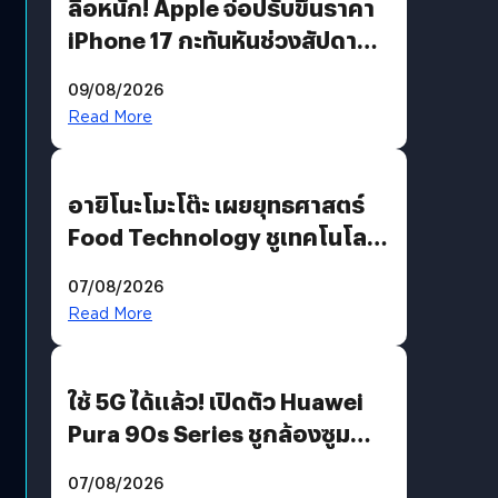
ลือหนัก! Apple จ่อปรับขึ้นราคา
iPhone 17 กะทันหันช่วงสัปดาห์ที่
10 สิงหาคมนี้
09/08/2026
Read More
อายิโนะโมะโต๊ะ เผยยุทธศาสตร์
Food Technology ชูเทคโนโลยี
“AminoScience” เจาะอินไซต์ผู้
07/08/2026
บริโภคและ B2B
Read More
ใช้ 5G ได้แล้ว! เปิดตัว Huawei
Pura 90s Series ชูกล้องซูม
200 MP ในรุ่นท็อป
07/08/2026