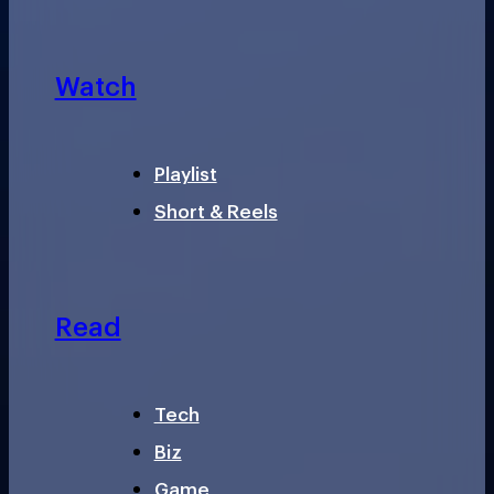
Watch
Playlist
Short & Reels
Read
Tech
Biz
Game