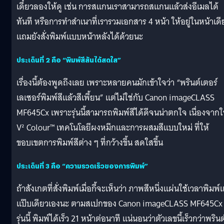
เดี๋ยวลองให้ดู เช่น การสแกนเราสามารถสแกนแล้วส่งอีเมลได้
ทันที หรือการทำสำเนาที่เรารวมเอกสาร 4 หน้า ให้อยู่ในหน้าเดี
แถมยังสั่งพิมพ์แบบหน้าหลังได้ด้วยนะ
ประเด็นที่ 2 คือ “พิมพ์สีสันได้สดใส”
เรื่องนี้ต้องพูดถึงเลย เพราะหลายคนมักเข้าใจว่า “พรินต์เตอร์
เลเซอร์พิมพ์สีแล้วสีเพี้ยน” แต่ไม่ใช่กับ Canon imageCLASS
MF645Cx เพราะรุ่นนี้สามารถพิมพ์สีได้ดีจนน่าตกใจ เนื่องจากใ
V² Colour™ เทคโนโลยีผงหมึกและการผสมสีแบบใหม่ ที่ให้
ขอบเขตการพิมพ์สีต่าง ๆ ที่กว้างขึ้น สดใสขึ้น
ประเด็นที่ 3 คือ “ความรวดเร็วของการพิมพ์”
ถ้าสังเกตที่สั่งพิมพ์เมื่อกี้จะเห็นว่า ภาพสีหนึ่งแผ่นใช้เวลาพิมพ์
แป๊บเดียวเองนะ ตามสเปกของ Canon imageCLASS MF645Cx
รุ่นนี้ พิมพ์ได้เร็ว 21 หน้าต่อนาที แน่นอนว่าตัวเลขนี้เร็วกว่าพรินต