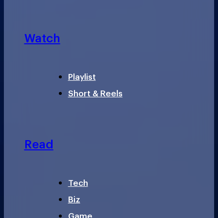
Watch
Playlist
Short & Reels
Read
Tech
Biz
Game