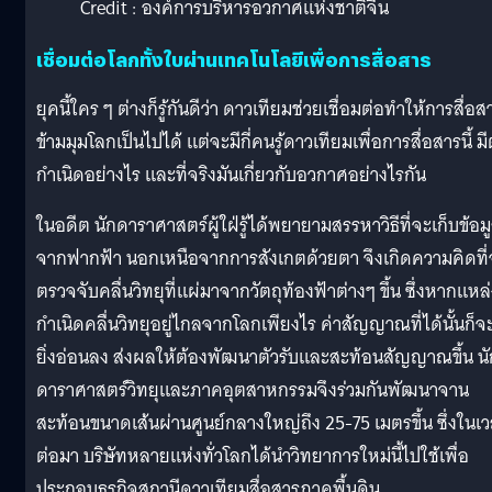
Credit : องค์การบริหารอวกาศแห่งชาติจีน
เชื่อมต่อโลกทั้งใบผ่านเทคโนโลยีเพื่อการสื่อสาร
ยุคนี้ใคร ๆ ต่างก็รู้กันดีว่า ดาวเทียมช่วยเชื่อมต่อทำให้การสื่อส
ข้ามมุมโลกเป็นไปได้ แต่จะมีกี่คนรู้ดาวเทียมเพื่อการสื่อสารนี้ มี
กำเนิดอย่างไร และที่จริงมันเกี่ยวกับอวกาศอย่างไรกัน
ในอดีต นักดาราศาสตร์ผู้ใฝ่รู้ได้พยายามสรรหาวิธีที่จะเก็บข้อม
จากฟากฟ้า นอกเหนือจากการสังเกตด้วยตา จึงเกิดความคิดที่
ตรวจจับคลื่นวิทยุที่แผ่มาจากวัตถุท้องฟ้าต่างๆ ขึ้น ซึ่งหากแหล
กำเนิดคลื่นวิทยุอยู่ไกลจากโลกเพียงไร ค่าสัญญาณที่ได้นั้นก็จ
ยิ่งอ่อนลง ส่งผลให้ต้องพัฒนาตัวรับและสะท้อนสัญญาณขึ้น นั
ดาราศาสตร์วิทยุและภาคอุตสาหกรรมจึงร่วมกันพัฒนาจาน
สะท้อนขนาดเส้นผ่านศูนย์กลางใหญ่ถึง 25-75 เมตรขึ้น ซึ่งในเ
ต่อมา บริษัทหลายแห่งทั่วโลกได้นำวิทยาการใหม่นี้ไปใช้เพื่อ
ประกอบธุรกิจสถานีดาวเทียมสื่อสารภาคพื้นดิน