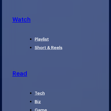
Watch
Playlist
Short & Reels
Read
Tech
Biz
Game