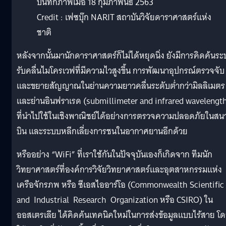
บันทึกภาพเมื่อ 18 กุมภาพันธ์ 2563
Credit : เฟซบุ๊ก NARIT สถาบันวิจัยดาราศาสตร์แห่ง
ชาติ
หลังจากนั้นมานักดาราศาสตร์ก็ไม่ได้หยุดนิ่ง ยังมีการคิดค้นร
รับคลื่นไมโครเวฟที่มีความไวสูงขึ้น การพัฒนาอุปกรณ์ตรวจจับ
และขยายสัญญาณในย่านความยาวคลื่นระดับต่ำกว่ามิลลิเมตร
และย่านอินฟราเรด (submillimeter and infrared wavelengt
ที่นำไปใช้ในเชิงพาณิชย์ได้อย่างการตรวจความปลอดภัยในสน
บิน และระบบหลีกเลี่ยงการชนในอากาศยานอีกด้วย
หรืออย่าง “WiFi” ที่เราใช้กันในปัจจุบันเองก็เกิดจาก ทีมนัก
วิทยาศาสตร์ที่องค์การวิจัยวิทยาศาสตร์และอุตสาหกรรมแห่ง
เครือจักรภพ หรือ ซีเอสไออาร์โอ (Commonwealth Scientific
and Industrial Research Organization หรือ CSIRO) ใน
ออสเตรเลีย ได้คิดค้นเทคนิคใหม่ในการส่งข้อมูลแบบไร้สาย โ