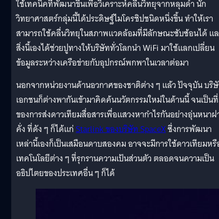
ใช้เทคนิคที่พัฒนาขึ้นเพื่อวิเคราะห์คลื่นวิทยุจากหลุมดำ นัก
วิทยาศาสตร์กลุ่มนี้ได้ประดิษฐ์ไมโครชิปชนิดหนึ่งขึ้น ทำให้เรา
สามารถใช้คลื่นวิทยุในสภาพแวดล้อมที่มีลักษณะซับซ้อนได้ แ
สิ่งนี้เองได้ช่วยปูทางให้บริษัททั่วโลกนำ WiFi มาใช้แลกเปลี่ยน
ข้อมูลระหว่างเครือข่ายกับอุปกรณ์พกพาในเวลาต่อมา
นอกจากหน่วยงานด้านอวกาศของชาติต่าง ๆ แล้ว ปัจจุบัน บริษ
เอกชนก็ต่างพากันเข้ามาคิดค้นนวัตกรรมใหม่ในด้านนี้ จนเป็นที
ของการส่งดาวเทียมสื่อสารเพื่อแสวงหากำไรกันอย่างอุ่นหนาฝ
คั่ง ที่ดัง ๆ ก็ได้แก่
Starlink ของบริษัท SpaceX
ซึ่งการพัฒนา
เหล่านี้เองก็เป็นเสมือนดาบสองคม อาจจะมีการใช้ดาวเทียมหรื
เทคโนโลยีต่าง ๆ ที่รุกรานความเป้นส่วนตัว ตลอดจนความเป็น
อธิปไตยของประเทศอื่น ๆ ก็ได้