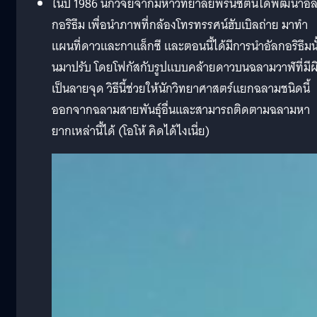
ในปี 1986 นักวิจัยจากมหาวิทยาลัยพรินซ์ตันได้พัฒนาอั
กอริธึม เพื่อนำภาพที่กล้องโทรทรรศน์ฮับเบิลถ่าย มาทำ
แผนที่ดาวและกาแล็กซี และตอนนี้ได้มีการนำอัลกอริธึมนั
นมาปรับ โดยโฟกัสกับรูปแบบคล้ายดาวบนฉลามวาฬที่มีผ
เป็นลายจุด วิธีนี้ช่วยให้นักวิทยาศาสตร์แยกฉลามชนิดนี้
ออกจากฉลามสายพันธุ์อื่นและสามารถติดตามฉลามหา
ยากเหล่านี้ได้ (โอโห้ คิดได้ไงเนี่ย)