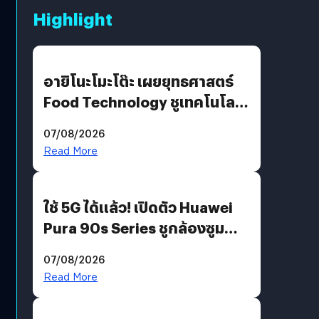
Highlight
อายิโนะโมะโต๊ะ เผยยุทธศาสตร์
Food Technology ชูเทคโนโลยี
“AminoScience” เจาะอินไซต์ผู้
07/08/2026
บริโภคและ B2B
Read More
ใช้ 5G ได้แล้ว! เปิดตัว Huawei
Pura 90s Series ชูกล้องซูม
200 MP ในรุ่นท็อป
07/08/2026
Read More