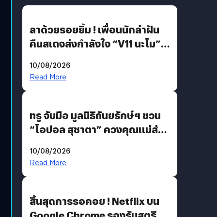
ลาด้วยรอยยิ้ม ! เพื่อนนักล่าฝัน
คืนสเตจส่งกำลังใจ “V11 นะโม”
ยุติฝันสัปดาห์ที่ 9 ท่ามกลางความ
10/08/2026
รักแน่นฮอลล์
Read More
ทรู จับมือ มูลนิธิถันยรักษ์ฯ ชวน
“โอปอล สุชาตา” ควงคุณแม่ส่ง
ต่อแคมเปญ “เต้าต้องตรวจ”
10/08/2026
เติมเต็มความหมายวันแม่ปีนี้
Read More
สิ้นสุดการรอคอย ! Netflix บน
Google Chrome รองรับสตรีม