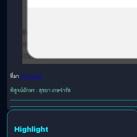
ที่มา
The Verge
พิสูจน์อักษร : สุชยา เกษจำรัส
Highlight