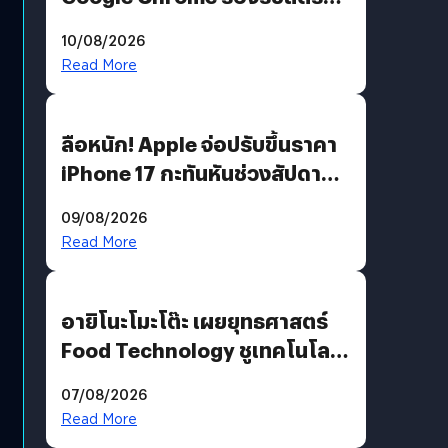
คมชัดระดับ 4K แต่ต้องผ่าน
10/08/2026
เงื่อนไขที่กำหนด
Read More
ลือหนัก! Apple จ่อปรับขึ้นราคา
iPhone 17 กะทันหันช่วงสัปดาห์ที่
10 สิงหาคมนี้
09/08/2026
Read More
อายิโนะโมะโต๊ะ เผยยุทธศาสตร์
Food Technology ชูเทคโนโลยี
“AminoScience” เจาะอินไซต์ผู้
07/08/2026
บริโภคและ B2B
Read More