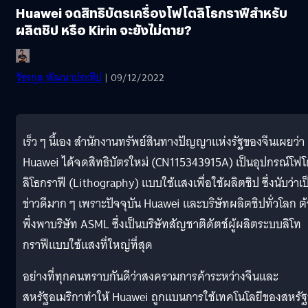
Huawei จดสิทธิบัตรเครื่องโฟโตลิโธกราฟีสำหรับ
ผลิตชิป หรือ Kirin จะยังไม่ตาย?
วัชรกุล พัฒนาประทีป
| 09/12/2022
เร็ว ๆ นี้เอง สำนักงานทรัพย์สินทางปัญญาแห่งรัฐของจีนเผยว่า
Huawei ได้จดสิทธิบัตรใหม่ (CN115343915A) เป็นอุปกรณ์โฟ
ลิโธกราฟี (Lithography) แบบใช้แสงเพื่อใช้ผลิตชิป ซึ่งนับว่าเป
ข่าวดีมาก ๆ เพราะปัจจุบัน Huawei และบริษัทผลิตชิปทั่วโลก ต
พึ่งพาบริษัท ASML ซึ่งเป็นบริษัทสัญชาติดัตช์ผู้ผลิตระบบลิโท
กราฟีแบบใช้แสงที่ใหญ่ที่สุด
อย่างที่ทุกคนทราบกันดีว่าสงครามการค้าระหว่างจีนและ
สหรัฐอเมริกาทำให้ Huawei ถูกแบนการใช้เทคโนโลยีของสหรัฐ