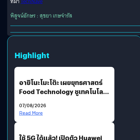
ที่มา
TechNave
พิสูจน์อักษร : สุชยา เกษจำรัส
Highlight
อายิโนะโมะโต๊ะ เผยยุทธศาสตร์
Food Technology ชูเทคโนโลยี
“AminoScience” เจาะอินไซต์ผู้
07/08/2026
บริโภคและ B2B
Read More
ใช้ 5G ได้แล้ว! เปิดตัว Huawei