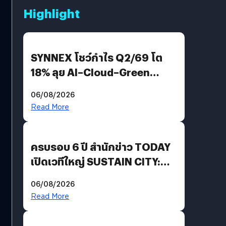
Highlight
SYNNEX โชว์กำไร Q2/69 โต
18% ลุย AI–Cloud–Green
Energy สร้างฐาน Recurring
06/08/2026
Revenue เร่งเครื่อง New
Read More
Growth Engine พร้อมจ่าย
ปันผล 0.10 บาท/หุ้น
ครบรอบ 6 ปี สำนักข่าว TODAY
เปิดเวทีใหญ่ SUSTAIN CITY:
THE GREEN TRANSITION ถก
06/08/2026
แนวทางปรับตัวสู่เศรษฐกิจสี
Read More
เขียวอย่างยั่งยืน