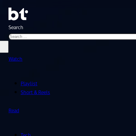
Search
Watch
Playlist
Short & Reels
Read
Tech