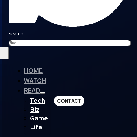
Search
HOME
WATCH
READ
Tech
CONTACT
Biz
Game
Life