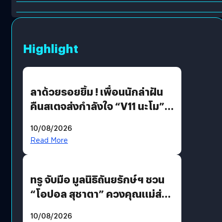
Highlight
ลาด้วยรอยยิ้ม ! เพื่อนนักล่าฝัน
คืนสเตจส่งกำลังใจ “V11 นะโม”
ยุติฝันสัปดาห์ที่ 9 ท่ามกลางความ
10/08/2026
รักแน่นฮอลล์
Read More
ทรู จับมือ มูลนิธิถันยรักษ์ฯ ชวน
“โอปอล สุชาตา” ควงคุณแม่ส่ง
ต่อแคมเปญ “เต้าต้องตรวจ”
10/08/2026