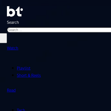
Search
Watch
Playlist
Short & Reels
Read
Tech