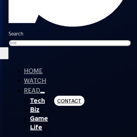
Search
HOME
WATCH
READ
Tech
CONTACT
Biz
Game
Life