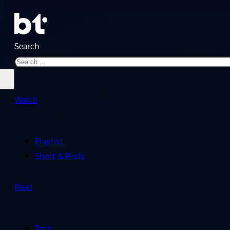
Search
Watch
Playlist
Short & Reels
Read
Tech