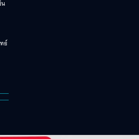
่น
ทธ์