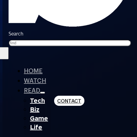
Search
HOME
WATCH
READ
Tech
CONTACT
Biz
Game
Life