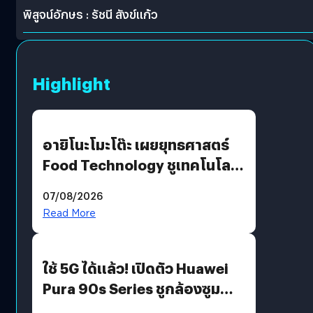
พิสูจน์อักษร : รัชนี สังข์แก้ว
Highlight
อายิโนะโมะโต๊ะ เผยยุทธศาสตร์
Food Technology ชูเทคโนโลยี
“AminoScience” เจาะอินไซต์ผู้
07/08/2026
บริโภคและ B2B
Read More
ใช้ 5G ได้แล้ว! เปิดตัว Huawei
Pura 90s Series ชูกล้องซูม
200 MP ในรุ่นท็อป