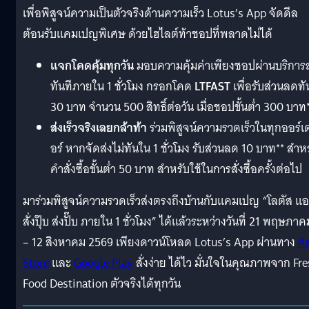
เพื่อพิสูจน์ความเป็นตัวจริงด้านความเร็ว Lotus’s App จัดดีล
ต้อนรับแคมเปญพิเศษ ด้วยไฮไลต์ท้าชอปที่พลาดไม่ได้
แจกโคดคุ้มทุกวัน
มอบความคุ้มค่าเพียงชอปผ่านบริการส
ทันทีภายใน 1 ชั่วโมง กรอกโคด
LTFAST
เพื่อรับส่วนลดทั
30 บาท จำนวน 500 สิทธิ์ต่อวัน เมื่อชอปขั้นต่ำ 300 บาท
ส่งเร็วจริงเลยกล้าท้า
ร่วมพิสูจน์ความรวดเร็วในทุกออร์เ
อร์ หากจัดส่งไม่ทันใน 1 ชั่วโมง รับส่วนลด 10 บาท** สำห
คำสั่งซื้อขั้นต่ำ 50 บาท สำหรับใช้ในการสั่งซื้อครั้งต่อไป
มาร่วมพิสูจน์ความรวดเร็วส่งตรงถึงบ้านกับแคมเปญ “โลตัส แ
สั่งปุ๊บ ส่งปั๊บ ภายใน 1 ชั่วโมง” ได้แล้วระหว่างวันที่ 21 พฤษภาค
– 12 สิงหาคม 2569 เพียงดาวน์โหลด Lotus’s App ผ่านทาง
A
Store
และ
Google Play
สั่งง่าย ได้ไว มั่นใจในคุณภาพจาก Fr
Food Destination ตัวจริงได้ทุกวัน