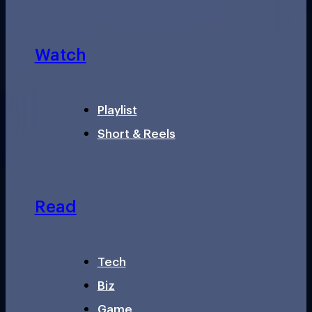
Watch
Playlist
Short & Reels
Read
Tech
Biz
Game