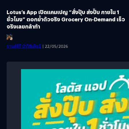
Lotus’s App เปิดแคมเปญ “สั่งปุ๊บ ส่งปั๊บ ภายใน 1
ชั่วโมง” ตอกย้ำตัวจริง Grocery On-Demand เร็ว
จริงเลยกล้าท้า
กานต์สิรี บัววิชัยศิลป์
| 22/05/2026