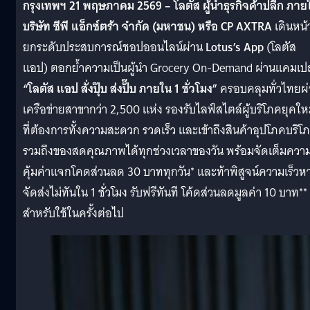
กรุงเทพฯ 21 พฤษภาคม 2569 – โลตัส ผู้นำธุรกิจค้าปลีก ภายใ
บริษัท ซีพี แอ็กซ์ตร้า จำกัด (มหาชน) หรือ CP AXTRA
เดินหน้
ยกระดับประสบการณ์ชอปออนไลน์ผ่าน
Lotus’s App
(โลตัส
แอป) ตอกย้ำความเป็นผู้นำ Grocery On-Demand ผ่านแคมเ
“โลตัส แอป สั่งปุ๊บ ส่งปั๊บ ภายใน 1 ชั่วโมง”
ครอบคลุมทั่วไทยผ
เครือข่ายสาขากว่า 2,500 แห่ง รองรับไลฟ์สไตล์ผู้บริโภคยุคให
ที่ต้องการทั้งความสะดวก รวดเร็ว และเข้าถึงสินค้าอุปโภคบริโ
รวมถึงของสดคุณภาพได้ทุกช่วงเวลาของวัน พร้อมจัดเต็มควา
คุ้มค่าแจกโคดส่วนลด 30 บาททุกวัน* และท้าพิสูจน์ความเร็วห
จัดส่งไม่ทันใน 1 ชั่วโมง รับฟรีทันที โค้ดส่วนลดมูลค่า 10 บาท**
สำหรับใช้ในครั้งต่อไป