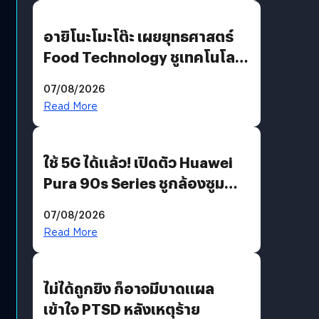
อายิโนะโมะโต๊ะ เผยยุทธศาสตร์
Food Technology ชูเทคโนโลยี
“AminoScience” เจาะอินไซต์ผู้
07/08/2026
บริโภคและ B2B
Read More
ใช้ 5G ได้แล้ว! เปิดตัว Huawei
Pura 90s Series ชูกล้องซูม
200 MP ในรุ่นท็อป
07/08/2026
Read More
ไม่ได้ถูกยิง ก็อาจมีบาดแผล
เข้าใจ PTSD หลังเหตุร้าย