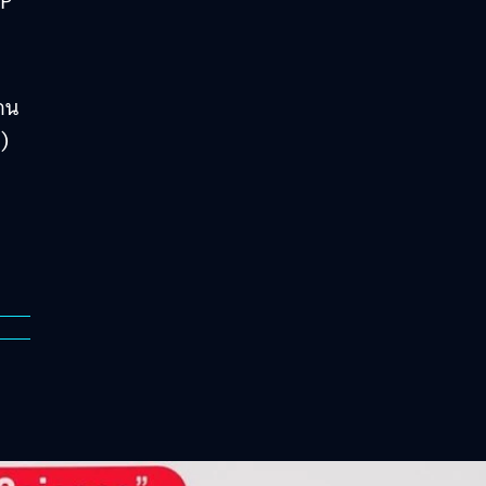
MP
าน
ท)