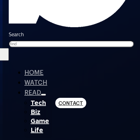
Search
HOME
WATCH
READ
Tech
CONTACT
Biz
Game
Life