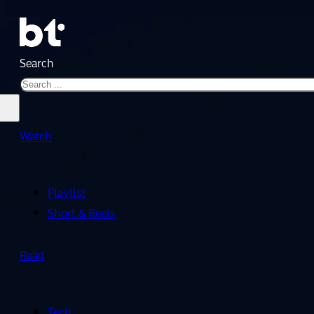
Search
Watch
Playlist
Short & Reels
Read
Tech