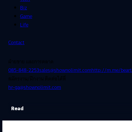
Biz
Game
Life
Contact
ฝ่ายขาย และการตลาด
085-848-2253
sales@shownolimit.com
http://m.me/beart
สมัครงาน/ฝึกงาน ติดต่อได้ที่
hr-ga@shownolimit.com
Read