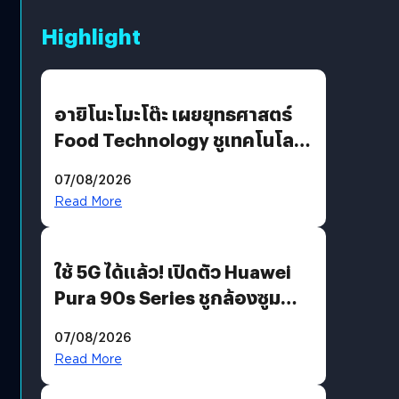
Highlight
อายิโนะโมะโต๊ะ เผยยุทธศาสตร์
Food Technology ชูเทคโนโลยี
“AminoScience” เจาะอินไซต์ผู้
07/08/2026
บริโภคและ B2B
Read More
ใช้ 5G ได้แล้ว! เปิดตัว Huawei
Pura 90s Series ชูกล้องซูม
200 MP ในรุ่นท็อป
07/08/2026
Read More