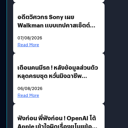
อดีตวิศวกร Sony เผย
Walkman แบบเทปคาสเซ็ตต์
ไม่มีทางกลับมาผลิตได้อีกแล้ว
07/08/2026
Read More
เตือนคนมีรถ ! หลังข้อมูลส่วนตัว
หลุดครบชุด หวั่นมิจฉาชีพ
สวมรอย ล่าสุดพบแล้วเกิดจาก
06/08/2026
รหัสผ่านหลุด ไม่ใช่แฮกเกอร์
Read More
ฟังก่อน พี่ฟังก่อน ! OpenAI โต้
Apple เข้าใจผิดเรื่องขโมยข้อมูล