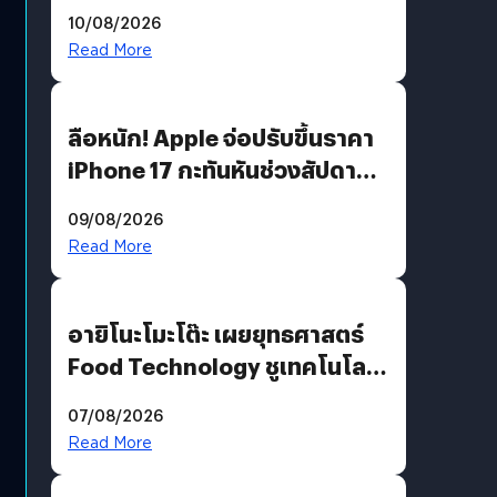
คมชัดระดับ 4K แต่ต้องผ่าน
10/08/2026
เงื่อนไขที่กำหนด
Read More
ลือหนัก! Apple จ่อปรับขึ้นราคา
iPhone 17 กะทันหันช่วงสัปดาห์ที่
10 สิงหาคมนี้
09/08/2026
Read More
อายิโนะโมะโต๊ะ เผยยุทธศาสตร์
Food Technology ชูเทคโนโลยี
“AminoScience” เจาะอินไซต์ผู้
07/08/2026
บริโภคและ B2B
Read More