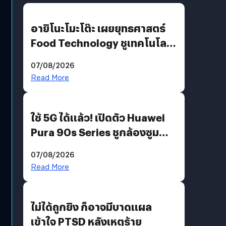
อายิโนะโมะโต๊ะ เผยยุทธศาสตร์
Food Technology ชูเทคโนโลยี
“AminoScience” เจาะอินไซต์ผู้
07/08/2026
บริโภคและ B2B
Read More
ใช้ 5G ได้แล้ว! เปิดตัว Huawei
Pura 90s Series ชูกล้องซูม
200 MP ในรุ่นท็อป
07/08/2026
Read More
ไม่ได้ถูกยิง ก็อาจมีบาดแผล
เข้าใจ PTSD หลังเหตุร้าย