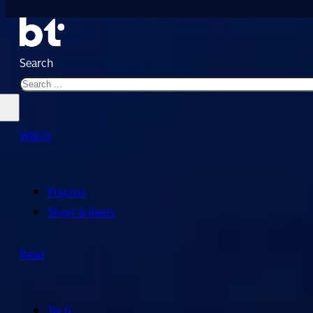
Search
Watch
Playlist
Short & Reels
Read
Tech