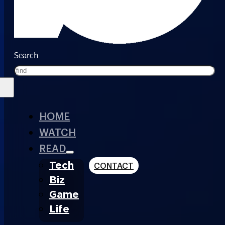
Search
HOME
WATCH
READ
Tech
CONTACT
Biz
Game
Life