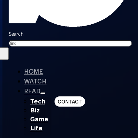
Search
HOME
WATCH
READ
Tech
CONTACT
Biz
Game
Life