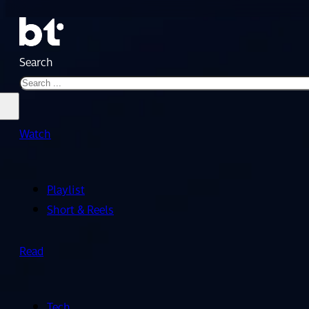
Search
Watch
Playlist
Short & Reels
Read
Tech