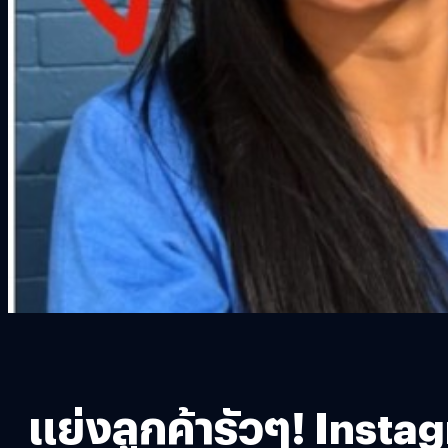
แย่งลูกค้ารัวๆ! Insta