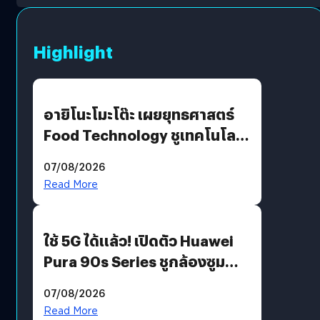
Highlight
อายิโนะโมะโต๊ะ เผยยุทธศาสตร์
Food Technology ชูเทคโนโลยี
“AminoScience” เจาะอินไซต์ผู้
07/08/2026
บริโภคและ B2B
Read More
ใช้ 5G ได้แล้ว! เปิดตัว Huawei
Pura 90s Series ชูกล้องซูม
200 MP ในรุ่นท็อป
07/08/2026
Read More