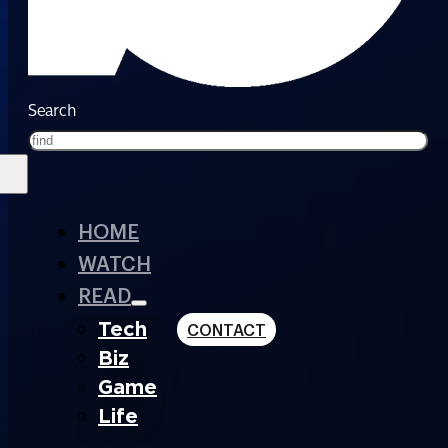
Search
HOME
WATCH
READ
Tech
CONTACT
Biz
Game
Life