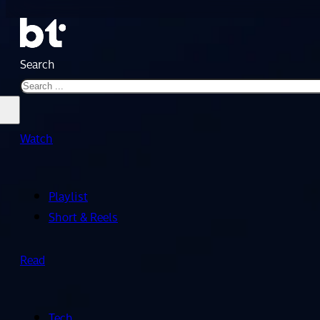
Search
Watch
Playlist
Short & Reels
Read
Tech