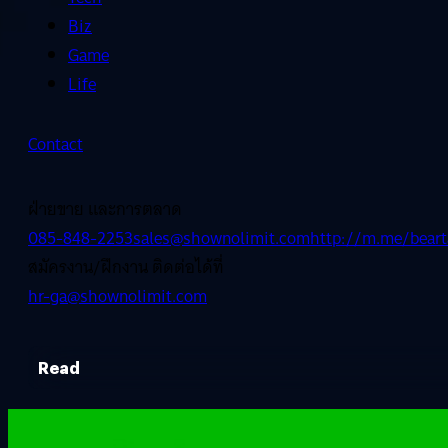
Biz
Game
Life
Contact
ฝ่ายขาย และการตลาด
085-848-2253
sales@shownolimit.com
http://m.me/beart
สมัครงาน/ฝึกงาน ติดต่อได้ที่
hr-ga@shownolimit.com
Read