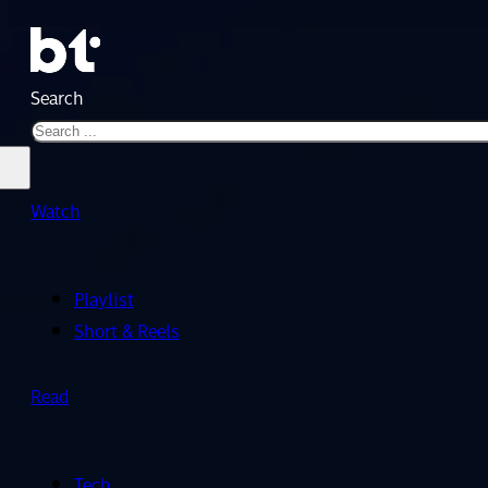
Search
Watch
Playlist
Short & Reels
Read
Tech