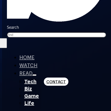
Search
HOME
WATCH
READ
Tech
CONTACT
Biz
Game
Life