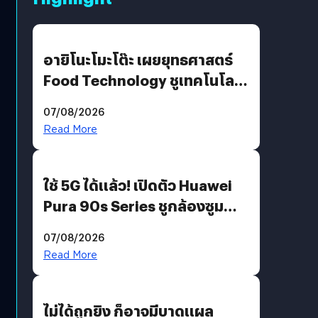
อายิโนะโมะโต๊ะ เผยยุทธศาสตร์
Food Technology ชูเทคโนโลยี
“AminoScience” เจาะอินไซต์ผู้
07/08/2026
บริโภคและ B2B
Read More
ใช้ 5G ได้แล้ว! เปิดตัว Huawei
Pura 90s Series ชูกล้องซูม
200 MP ในรุ่นท็อป
07/08/2026
Read More
ไม่ได้ถูกยิง ก็อาจมีบาดแผล