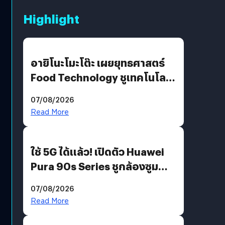
Highlight
อายิโนะโมะโต๊ะ เผยยุทธศาสตร์
Food Technology ชูเทคโนโลยี
“AminoScience” เจาะอินไซต์ผู้
07/08/2026
บริโภคและ B2B
Read More
ใช้ 5G ได้แล้ว! เปิดตัว Huawei
Pura 90s Series ชูกล้องซูม
200 MP ในรุ่นท็อป
07/08/2026
Read More