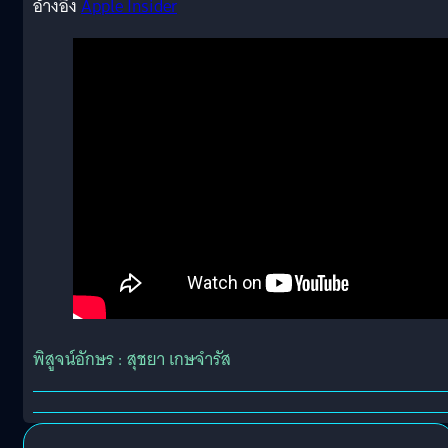
อ้างอิง
Apple Insider
พิสูจน์อักษร : สุชยา เกษจำรัส