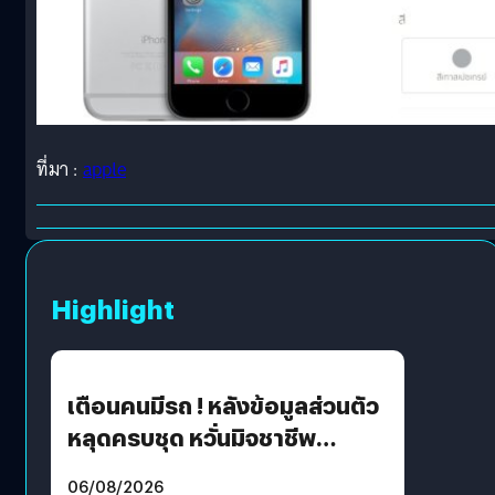
ที่มา :
apple
Highlight
เตือนคนมีรถ ! หลังข้อมูลส่วนตัว
หลุดครบชุด หวั่นมิจชาชีพ
สวมรอย ล่าสุดพบแล้วเกิดจาก
06/08/2026