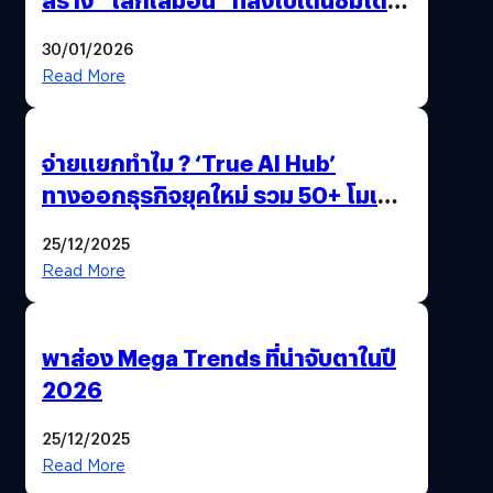
ด้วยปลายนิ้ว
30/01/2026
Read More
จ่ายแยกทำไม ? ‘True AI Hub’
ทางออกธุรกิจยุคใหม่ รวม 50+ โมเดล
AI ระดับโลกไว้ในที่เดียว
25/12/2025
Read More
พาส่อง Mega Trends ที่น่าจับตาในปี
2026
25/12/2025
Read More