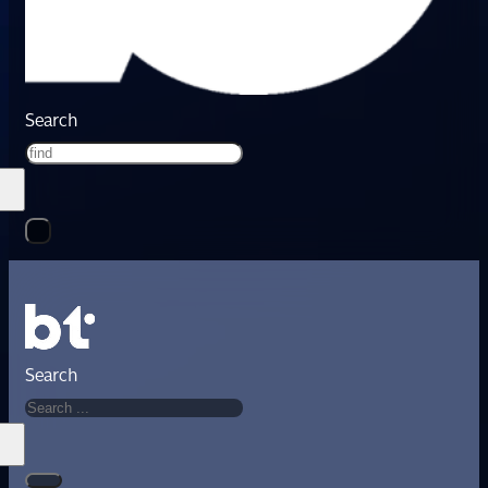
Search
Search