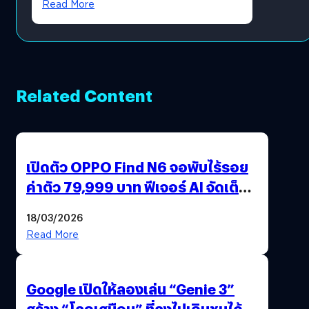
Read More
Related Content
เปิดตัว OPPO Find N6 จอพับไร้รอย
ค่าตัว 79,999 บาท ฟีเจอร์ AI จัดเต็ม
แถมปากกา OPPO AI Pen ให้มาด้วย
18/03/2026
Read More
Google เปิดให้ลองเล่น “Genie 3”
สร้าง “โลกเสมือน” ที่ลงไปเดินชมได้