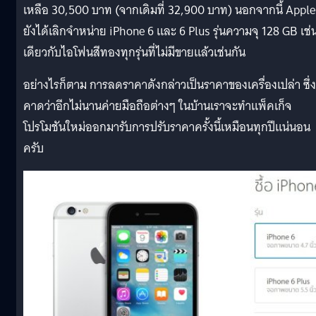
เหลือ 30,500 บาท (จากเดิมที่ 32,900 บาท) นอกจากนี้ Apple
ยังได้เลิกจำหน่าย iPhone 6 และ 6 Plus รุ่นความจุ 128 GB เช่
เดียวกับไอโฟนสีทองทุกรุ่นที่ไม่มีขายแล้วเช่นกัน
อย่างไรก็ตาม การลดราคาดังกล่าวเป็นราคาของเครื่องเปล่า ซึ่ง
คาดว่าอีกไม่นานค่ายมือถือต่างๆ ในบ้านเราจะทำแพ็คเก็จ
โปรโมชันใหม่ออกมารับการปรับราคาครั้งนี้เหมือนทุกปีแน่นอน
ครับ