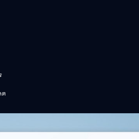
ร
เดต