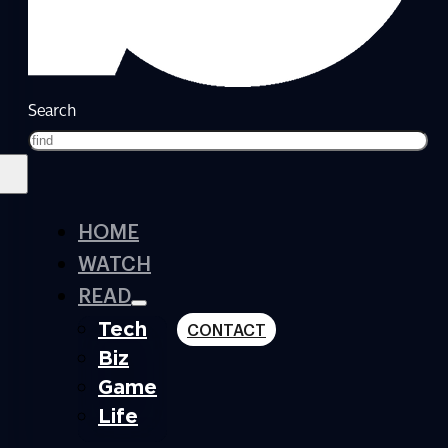
Search
HOME
WATCH
READ
Tech
CONTACT
Biz
Game
Life