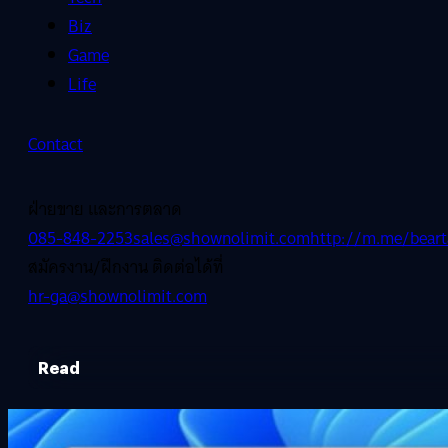
Biz
Game
Life
Contact
ฝ่ายขาย และการตลาด
085-848-2253
sales@shownolimit.com
http://m.me/beart
สมัครงาน/ฝึกงาน ติดต่อได้ที่
hr-ga@shownolimit.com
Read