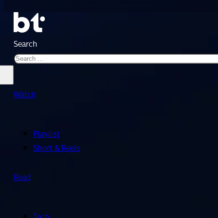
Search
Watch
Playlist
Short & Reels
Read
Tech