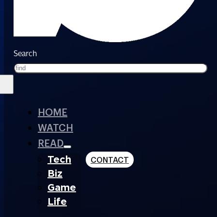
Search
HOME
WATCH
READ
Tech
CONTACT
Biz
Game
Life