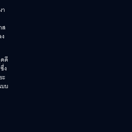
มา
หาส
ลง
ุดดี
ซึ่ง
ยะ
วแบบ