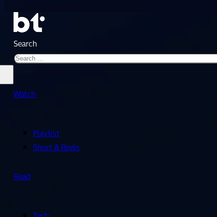
Search
Watch
Playlist
Short & Reels
Read
Tech