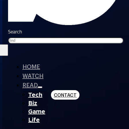
Search
HOME
WATCH
READ
Tech
CONTACT
Biz
Game
Life