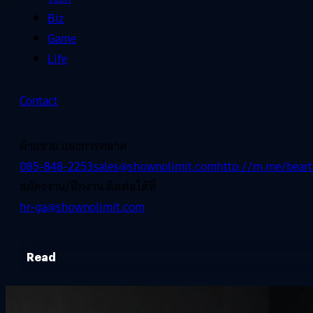
Biz
Game
Life
Contact
ฝ่ายขาย และการตลาด
085-848-2253
sales@shownolimit.com
http://m.me/beart
สมัครงาน/ฝึกงาน ติดต่อได้ที่
hr-ga@shownolimit.com
Read