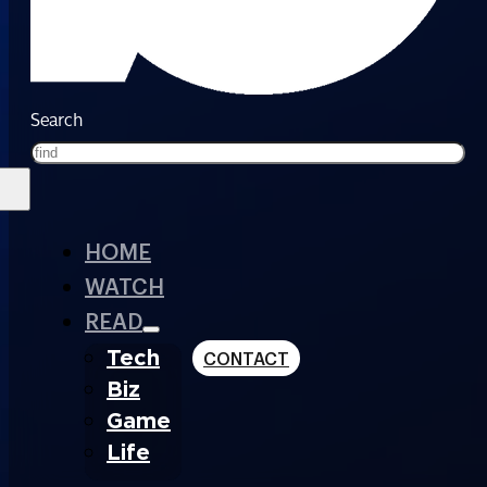
Search
HOME
WATCH
READ
Tech
CONTACT
Biz
Game
Life