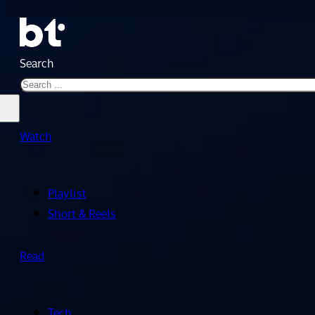
Search
Watch
Playlist
Short & Reels
Read
Tech