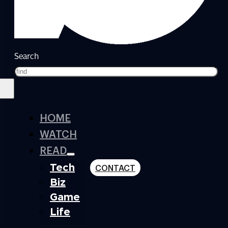
Search
HOME
WATCH
READ
Tech
CONTACT
Biz
Game
Life