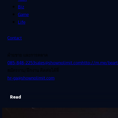
Biz
Game
Life
Contact
ฝ่ายขาย และการตลาด
085-848-2253
sales@shownolimit.com
http://m.me/beart
สมัครงาน/ฝึกงาน ติดต่อได้ที่
hr-ga@shownolimit.com
Read