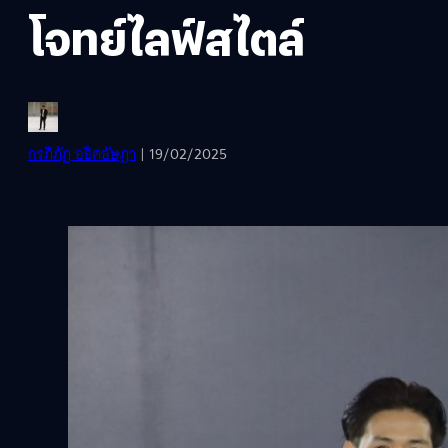
โจทย์ไลฟ์สไตล์
กรภิภัฏ อธิศอัษฎา
| 19/02/2025