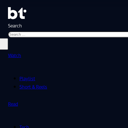
Search
Watch
Playlist
Short & Reels
Read
Tech