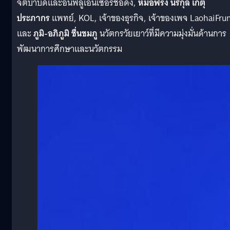
จิตบำบัดและอินฟลูเอนเซอร์ชื่อดัง,
หมอฟรัง นรีกุล เกตุ
ประภากร
แพทย์, KOL, เจ้าของธุรกิจ, เจ้าของเพจ LaohaiFru
และ
ภูมิ-อภิภูมิ ชื่นชมภู
นวัตกรวัยเยาว์ที่มีความมุ่งมั่นด้านการ
พัฒนาการศึกษาและนวัตกรรม