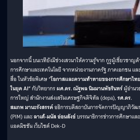
นอกจากนี้ บนเวทียังมีช่วงเสวนาให้ความรู้จาก กูรูผู้เชี่ยวชาญด
การศึกษาและเทคโนโลยี จากหน่วยงานภาครัฐ ภาคเอกชน แล
สื่อ ในหัวข้อพิเศษ “
โอกาสและความท้าทายของการศึกษาไท
ในยุค AI”
กับวิทยากร
ผศ.ดร. ณัฐพล นิมมานพัชรินทร์
ผู้อำนว
การใหญ่ สำนักงานส่งเสริมเศรษฐกิจดิจิทัล (depa),
รศ.ดร.
สมภพ มานะรังสรรค์
อธิการบดีสถาบันการจัดการปัญญาภิวัฒน
(PIM) และ
ลาเต้-มนัส อ่อนสังข์
บรรณาธิการข่าวการศึกษาแล
แอดมิชชัน เว็บไซต์ Dek-D