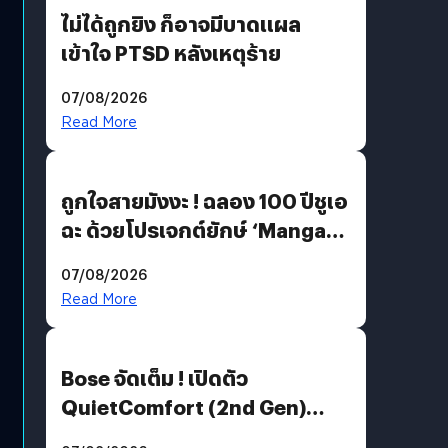
ไม่ได้ถูกยิง ก็อาจมีบาดแผล
เข้าใจ PTSD หลังเหตุร้าย
07/08/2026
Read More
ถูกใจสายมังงะ ! ฉลอง 100 ปีชูเอ
ฉะ ด้วยโปรเจกต์ยักษ์ ‘Manga
Million’ เปิดให้อ่านฟรี 1 ล้านหน้า
07/08/2026
มีภาษาไทยด้วย
Read More
Bose จัดเต็ม ! เปิดตัว
QuietComfort (2nd Gen)
ฟีเจอร์ใหม่เพียบ แต่ราคาเดิม