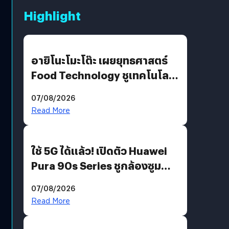
Highlight
อายิโนะโมะโต๊ะ เผยยุทธศาสตร์
Food Technology ชูเทคโนโลยี
“AminoScience” เจาะอินไซต์ผู้
07/08/2026
บริโภคและ B2B
Read More
ใช้ 5G ได้แล้ว! เปิดตัว Huawei
Pura 90s Series ชูกล้องซูม
200 MP ในรุ่นท็อป
07/08/2026
Read More