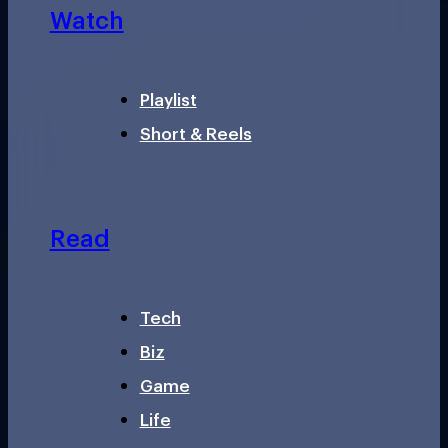
Watch
Playlist
Short & Reels
Read
Tech
Biz
Game
Life