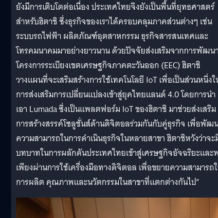
ยังมีการเติบโตต่อเนื่อง ประเทศไทยจึงยังเป็นพื้นที่ยุทธศาสตร์
สำหรับฮิตาชิ ซึ่งธุรกิจของเราได้ครอบคลุมภาคส่วนต่างๆ เช่น
ระบบรถไฟฟ้า ผลิตภัณฑ์อุตสาหกรรม ธุรกิจสารสนเทศและ
โทรคมนาคมมาอย่างยาวนาน ด้วยปัจจัยส่งเสริมจากการพัฒน
โครงการระเบียงเขตเศรษฐกิจภาคตะวันออก (EEC) ฮิตาชิ
วางแผนที่จะเสริมสร้างการใช้เทคโนโลยี IoT เพื่อเป็นส่วนหนึ่งใ
การส่งเสริมการเปลี่ยนแปลงเข้าสู่ยุคไทยแลนด์ 4.0 โดยการนำ
เอา Lumada ซึ่งเป็นแพลตฟอร์ม IoT ของฮิตาชิ มาช่วยส่งเสริม
การสร้างสรรค์โซลูชั่นส์ด้านดิจิตอลร่วมกันกับคู่ธุรกิจ เพื่อพัฒ
ความสามารถในการดำเนินธุรกิจในหลายสาขา ฮิตาชิหวังว่าจะม
บทบาทในการผลักดันประเทศไทยเข้าสู่เศรษฐกิจอัจฉริยะและ
เพียงผ่านการใช้เครื่องมือทางดิจิตอล เพื่อขยายความสามารถ
การผลิต คุณภาพและนวัตกรรมในสาขาที่แตกต่างกันไป”