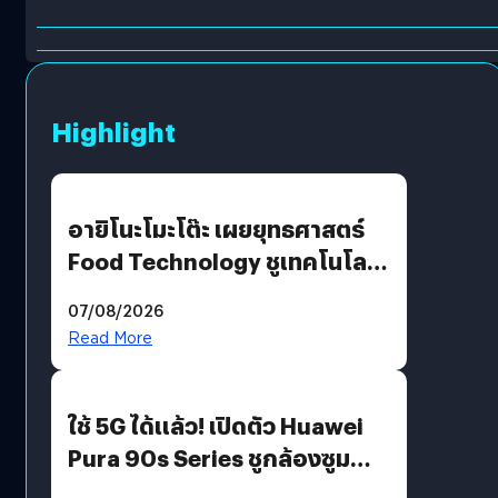
Highlight
อายิโนะโมะโต๊ะ เผยยุทธศาสตร์
Food Technology ชูเทคโนโลยี
“AminoScience” เจาะอินไซต์ผู้
07/08/2026
บริโภคและ B2B
Read More
ใช้ 5G ได้แล้ว! เปิดตัว Huawei
Pura 90s Series ชูกล้องซูม
200 MP ในรุ่นท็อป